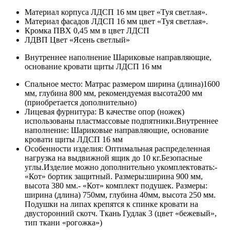
Материал корпуса ЛДСП 16 мм цвет «Туя светлая».
Материал фасадов ЛДСП 16 мм цвет «Туя светлая».
Кромка ПВХ 0,45 мм в цвет ЛДСП
ЛДВП Цвет «Ясень светлый»
Внутреннее наполнение Шариковые направляющие,
основание кровати щиты ЛДСП 16 мм
Спальное место: Матрас размером ширина (длина)1600
мм, глубина 800 мм, рекомендуемая высота200 мм
(приобретается дополнительно)
Лицевая фурнитура: В качестве опор (ножек)
использованы пластмассовые подпятники.Внутреннее
наполнение: Шариковые направляющие, основание
кровати щиты ЛДСП 16 мм
Особенности изделия: Оптимальная распределенная
нагрузка на выдвижной ящик до 10 кг.Безопасные
углы.Изделие можно дополнительно укомплектовать:-
«Кот» бортик защитный. Размеры:ширина 900 мм,
высота 380 мм.- «Кот» комплект подушек. Размеры:
ширина (длина) 750мм, глубина 40мм, высота 250 мм.
Подушки на липах крепятся к спинке кровати на
двусторонний скотч. Ткань Гудлак 3 (цвет «бежевый»,
тип ткани «рогожка»)