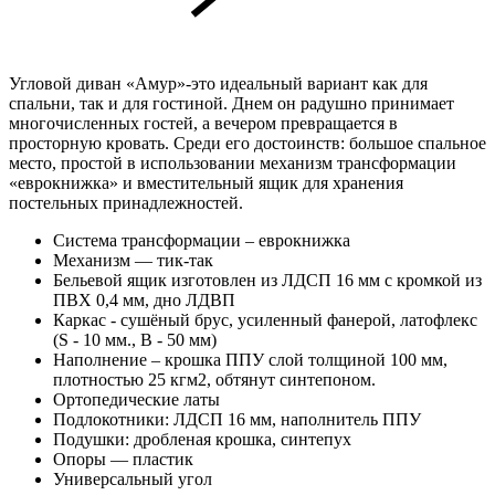
Угловой диван «Амур»-это идеальный вариант как для
спальни, так и для гостиной. Днем он радушно принимает
многочисленных гостей, а вечером превращается в
просторную кровать. Среди его достоинств: большое спальное
место, простой в использовании механизм трансформации
«еврокнижка» и вместительный ящик для хранения
постельных принадлежностей.
Система трансформации – еврокнижка
Механизм — тик-так
Бельевой ящик изготовлен из ЛДСП 16 мм с кромкой из
ПВХ 0,4 мм, дно ЛДВП
Каркас - сушёный брус, усиленный фанерой, латофлекс
(S - 10 мм., B - 50 мм)
Наполнение – крошка ППУ слой толщиной 100 мм,
плотностью 25 кгм2, обтянут синтепоном.
Ортопедические латы
Подлокотники: ЛДСП 16 мм, наполнитель ППУ
Подушки: дробленая крошка, синтепух
Опоры — пластик
Универсальный угол