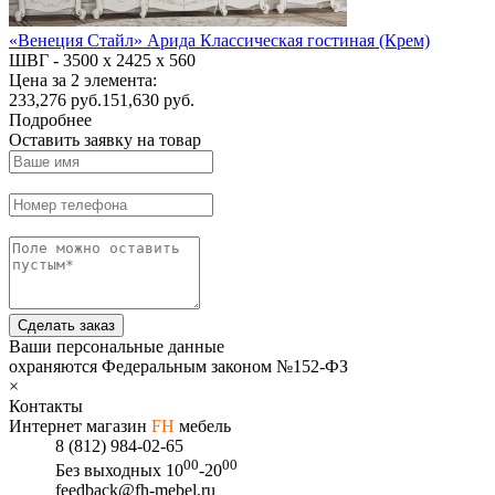
«Венеция Стайл» Арида Классическая гостиная (Крем)
ШВГ -
3500 х 2425 х 560
Цена за 2 элемента:
233,276
руб.
151,630 руб.
Подробнее
Оставить заявку на товар
Сделать заказ
Ваши персональные данные
охраняются Федеральным законом №152-ФЗ
×
Контакты
Интернет магазин
FH
мебель
8 (812) 984-02-65
00
00
Без выходных
10
-20
feedback@fh-mebel.ru