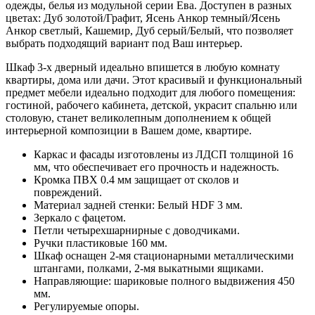
одежды, белья из модульной серии Ева. Доступен в разных
цветах: Дуб золотой/Графит, Ясень Анкор темный/Ясень
Анкор светлый, Кашемир, Дуб серый/Белый, что позволяет
выбрать подходящий вариант под Ваш интерьер.
Шкаф 3-х дверный идеально впишется в любую комнату
квартиры, дома или дачи. Этот красивый и функциональный
предмет мебели идеально подходит для любого помещения:
гостиной, рабочего кабинета, детской, украсит спальню или
столовую, станет великолепным дополнением к общей
интерьерной композиции в Вашем доме, квартире.
Каркас и фасады изготовлены из ЛДСП толщиной 16
мм, что обеспечивает его прочность и надежность.
Кромка ПВХ 0.4 мм защищает от сколов и
повреждений.
Материал задней стенки: Белый HDF 3 мм.
Зеркало с фацетом.
Петли четырехшарнирные с доводчиками.
Ручки пластиковые 160 мм.
Шкаф оснащен 2-мя стационарными металлическими
штангами, полками, 2-мя выкатными ящиками.
Направляющие: шариковые полного выдвижения 450
мм.
Регулируемые опоры.