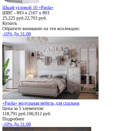
Шкаф угловой 10 «Paola»
ШВГ -
893 х 2107 х 893
25,225
руб.
22,703 руб.
Купить
Обратите внимание на эти коллекции:
-10% До 31.08
«Paola» модульная мебель для спальни
Цена за 5 элементов:
118,791
руб.
106,912 руб.
Подробнее
-10% До 31.08