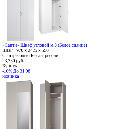
«Санти» Шкаф угловой м.3 (Белое сияние)
ШВГ -
970 х
2425
х 550
С антресолью
Без антресоли
23,330 руб.
Купить
-10% До 31.08
новинка