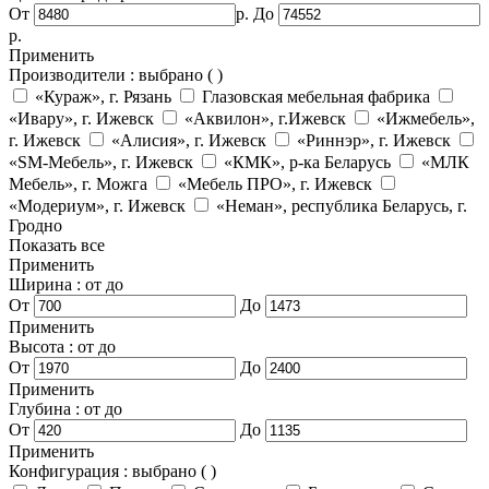
От
р.
До
р.
Применить
Производители
:
выбрано (
)
«Кураж», г. Рязань
Глазовская мебельная фабрика
«Ивару», г. Ижевск
«Аквилон», г.Ижевск
«Ижмебель»,
г. Ижевск
«Алисия», г. Ижевск
«Риннэр», г. Ижевск
«SM-Мебель», г. Ижевск
«КМК», р-ка Беларусь
«МЛК
Мебель», г. Можга
«Мебель ПРО», г. Ижевск
«Модериум», г. Ижевск
«Неман», республика Беларусь, г.
Гродно
Показать все
Применить
Ширина
:
от
до
От
До
Применить
Высота
:
от
до
От
До
Применить
Глубина
:
от
до
От
До
Применить
Конфигурация
:
выбрано (
)