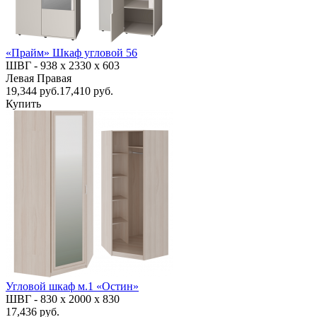
«Прайм» Шкаф угловой 56
ШВГ -
938 х 2330 х 603
Левая
Правая
19,344
руб.
17,410 руб.
Купить
Угловой шкаф м.1 «Остин»
ШВГ -
830 х 2000 х 830
17,436 руб.