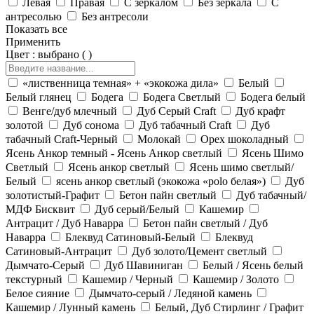
Левая
Правая
С зеркалом
Без зеркала
С
антресолью
Без антресоли
Показать все
Применить
Цвет
:
выбрано (
)
«лиственница темная» + «экокожа дила»
Белый
Белый глянец
Бодега
Бодега Светлый
Бодега белый
Венге/дуб млечный
Дуб Серый Craft
Дуб крафт
золотой
Дуб сонома
Дуб табачный Craft
Дуб
табачный Craft-Черный
Молокай
Орех шоколадный
Ясень Анкор темный - Ясень Анкор светлый
Ясень Шимо
Светлый
Ясень анкор светлый
Ясень шимо светлый/
Белый
ясень анкор светлый (экокожа «polo белая»)
Дуб
золотистый-Графит
Бетон пайн светлый
Дуб табачный/
МДФ Бисквит
Дуб серый/Белый
Кашемир
Антрацит / Дуб Наварра
Бетон пайн светлый / Дуб
Наварра
Блеквуд Сатиновый-Белый
Блеквуд
Сатиновый-Антрацит
Дуб золото/Цемент светлый
Дымчато-Серый
Дуб Шавиниган
Белый / Ясень белый
текстурный
Кашемир / Черный
Кашемир / Золото
Белое сияние
Дымчато-серый / Ледяной камень
Кашемир / Лунный камень
Белый, Дуб Стирлинг / Графит