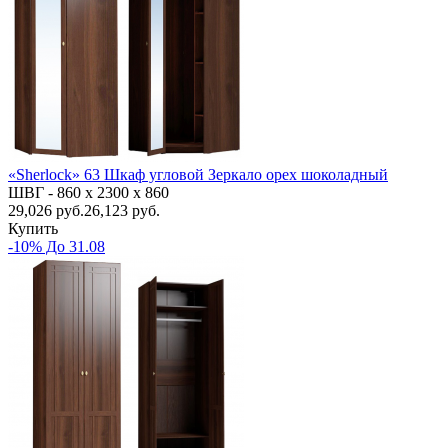
«Sherlock» 63 Шкаф угловой Зеркало орех шоколадный
ШВГ -
860 х 2300 х 860
29,026
руб.
26,123 руб.
Купить
-10% До 31.08