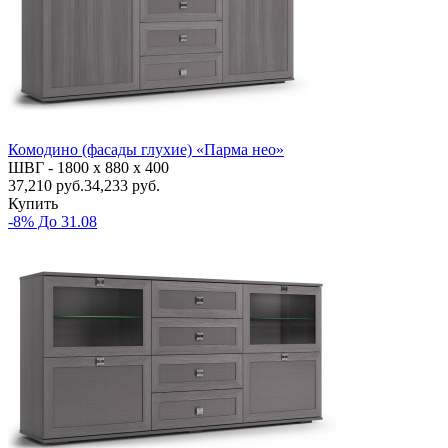
Комодино (фасады глухие) «Парма нео»
ШВГ -
1800 х 880 х 400
37,210
руб.
34,233 руб.
Купить
-8% До 31.08