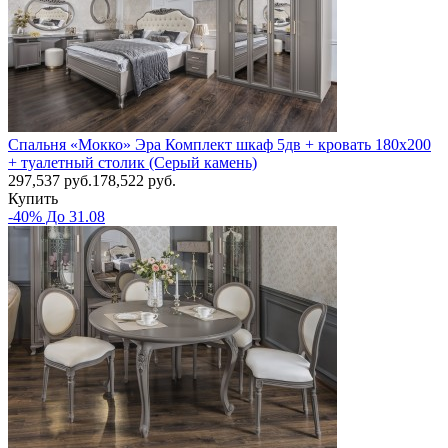
Спальня «Мокко» Эра Комплект шкаф 5дв + кровать 180х200
+ туалетный столик (Серый камень)
297,537
руб.
178,522 руб.
Купить
-40% До 31.08