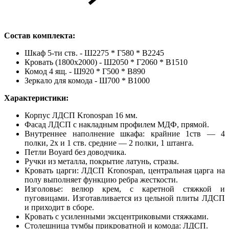
Состав комплекта:
Шкаф 5-ти ств. - Ш2275 * Г580 * В2245
Кровать (1800х2000) - Ш2050 * Г2060 * В1510
Комод 4 ящ. - Ш920 * Г500 * В890
Зеркало для комода - Ш700 * В1000
Характеристики:
Корпус ЛДСП Kronospan 16 мм.
Фасад ЛДСП с накладным профилем МДФ, прямой.
Внутреннее наполнение шкафа: крайние 1ств — 4
полки, 2х и 1 ств. средние — 2 полки, 1 штанга.
Петли Boyard без доводчика.
Ручки из металла, покрытие латунь, стразы.
Кровать царги: ЛДСП Kronospan, центральная царга на
полу выполняет функцию ребра жесткости.
Изголовье: велюр крем, с каретной стяжкой и
пуговицами. Изготавливается из цельной плиты ЛДСП
и приходит в сборе.
Кровать с усиленными эксцентриковыми стяжками.
Столешница тумбы прикроватной и комода: ЛДСП.