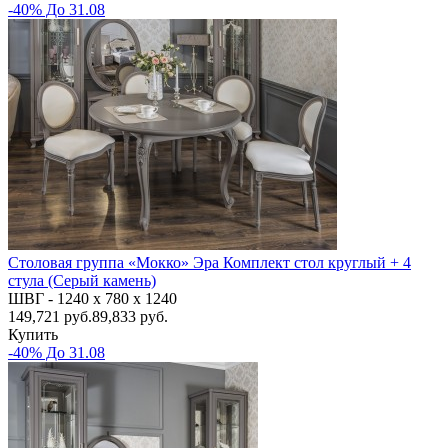
-40% До 31.08
Столовая группа «Мокко» Эра Комплект стол круглый + 4
стула (Серый камень)
ШВГ -
1240 х 780 х 1240
149,721
руб.
89,833 руб.
Купить
-40% До 31.08