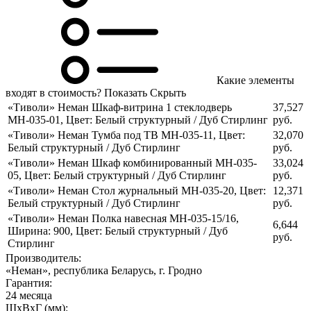
Какие элементы
входят в стоимость?
Показать
Скрыть
«Тиволи» Неман Шкаф-витрина 1 стеклодверь
37,527
МН-035-01
,
Цвет: Белый структурный / Дуб Стирлинг
руб.
«Тиволи» Неман Тумба под ТВ МН-035-11
,
Цвет:
32,070
Белый структурный / Дуб Стирлинг
руб.
«Тиволи» Неман Шкаф комбинированный МН-035-
33,024
05
,
Цвет: Белый структурный / Дуб Стирлинг
руб.
«Тиволи» Неман Стол журнальный МН-035-20
,
Цвет:
12,371
Белый структурный / Дуб Стирлинг
руб.
«Тиволи» Неман Полка навесная МН-035-15/16
,
6,644
Ширина: 900
,
Цвет: Белый структурный / Дуб
руб.
Стирлинг
Производитель:
«Неман», республика Беларусь, г. Гродно
Гарантия:
24 месяца
ШхВхГ (мм):