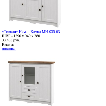
«Тиволи» Неман Комод МН-035-03
ШВГ -
1390 х 940 х 380
33,463 руб.
Купить
новинка