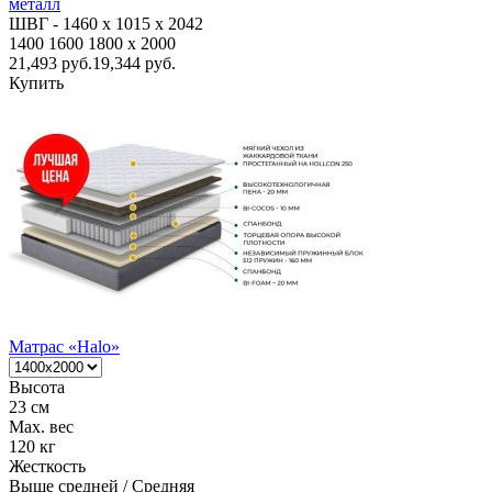
металл
ШВГ -
1460
х 1015 х 2042
1400
1600
1800
x 2000
21,493
руб.
19,344 руб.
Купить
Матрас «Halo»
Высота
23 см
Max. вес
120 кг
Жесткость
Выше средней / Средняя