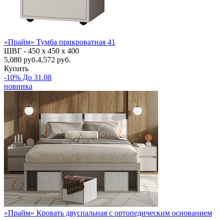
«Прайм» Тумба прикроватная 41
ШВГ -
450 х 450 х 400
5,080
руб.
4,572 руб.
Купить
-10% До 31.08
новинка
«Прайм» Кровать двуспальная с ортопедическим основанием