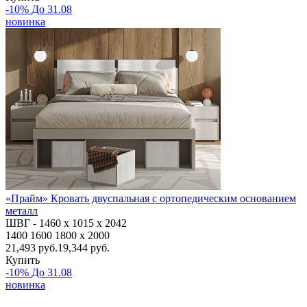
-10% До 31.08
новинка
«Прайм» Кровать двуспальная с ортопедическим основанием
металл
ШВГ -
1460
х 1015 х 2042
1400
1600
1800
x 2000
21,493
руб.
19,344 руб.
Купить
-10% До 31.08
новинка