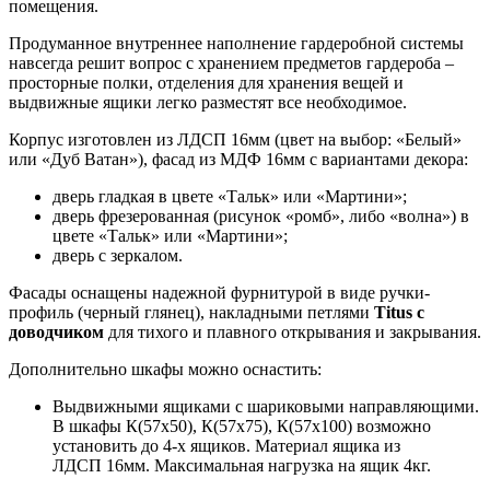
помещения.
Продуманное внутреннее наполнение гардеробной системы
навсегда решит вопрос с хранением предметов гардероба –
просторные полки, отделения для хранения вещей и
выдвижные ящики легко разместят все необходимое.
Корпус изготовлен из ЛДСП 16мм (цвет на выбор: «Белый»
или «Дуб Ватан»), фасад из МДФ 16мм с вариантами декора:
дверь гладкая в цвете «Тальк» или «Мартини»;
дверь фрезерованная (рисунок «ромб», либо «волна») в
цвете «Тальк» или «Мартини»;
дверь с зеркалом.
Фасады оснащены надежной фурнитурой в виде ручки-
профиль (черный глянец), накладными петлями
Titus с
доводчиком
для тихого и плавного открывания и закрывания.
Дополнительно шкафы можно оснастить:
Выдвижными ящиками с шариковыми направляющими.
В шкафы К(57х50), К(57х75), К(57х100) возможно
установить до 4-х ящиков. Материал ящика из
ЛДСП 16мм. Максимальная нагрузка на ящик 4кг.