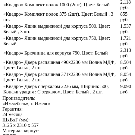
2,118
«Квадро» Комплект полок 1000 (2шт)
,
Цвет: Белый
руб.
«Квадро» Комплект полок 375 (2шт)
,
Цвет: Белый
,
3
855
шт.
руб.
«Квадро» Ящик выдвижной для корпуса 500
,
Цвет:
1,537
Белый
,
3 шт.
руб.
«Квадро» Ящик выдвижной для корпуса 750
,
Цвет:
1,721
Белый
руб.
2,313
«Квадро» Брючница для корпуса 750
,
Цвет: Белый
руб.
«Квадро» Дверь распашная 496х2236 мм Волна МДФ
,
8,504
Цвет: Тальк
,
2 шт.
руб.
«Квадро» Дверь распашная 371х2236 мм Волна МДФ
,
8,054
Цвет: Тальк
,
2 шт.
руб.
«Квадро» Дверь с зеркалом 2236 мм
,
Ширина: 500
,
9,090
Конфигурация : С зеркалом
,
Цвет: Белый
,
2 шт.
руб.
Производитель:
«Ижмебель», г. Ижевск
Гарантия:
24 месяца
ШхВхГ (мм):
3125 х 2310 х 557
Материал корпус: