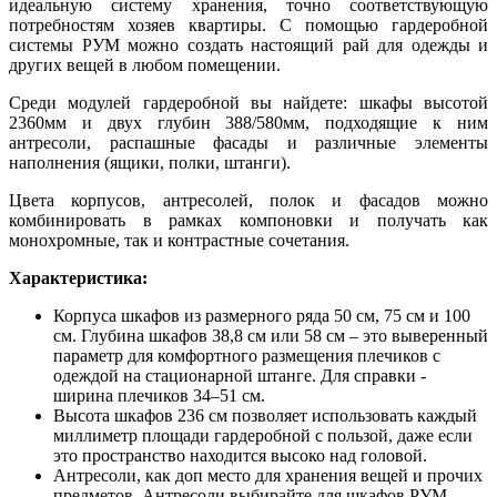
идеальную систему хранения, точно соответствующую
потребностям хозяев квартиры. С помощью гардеробной
системы РУМ можно создать настоящий рай для одежды и
других вещей в любом помещении.
Среди модулей гардеробной вы найдете: шкафы высотой
2360мм и двух глубин 388/580мм, подходящие к ним
антресоли, распашные фасады и различные элементы
наполнения (ящики, полки, штанги).
Цвета корпусов, антресолей, полок и фасадов можно
комбинировать в рамках компоновки и получать как
монохромные, так и контрастные сочетания.
Характеристика:
Корпуса шкафов из размерного ряда 50 см, 75 см и 100
см. Глубина шкафов 38,8 см или 58 см – это выверенный
параметр для комфортного размещения плечиков с
одеждой на стационарной штанге. Для справки -
ширина плечиков 34–51 см.
Высота шкафов 236 см позволяет использовать каждый
миллиметр площади гардеробной с пользой, даже если
это пространство находится высоко над головой.
Антресоли, как доп место для хранения вещей и прочих
предметов. Антресоли выбирайте для шкафов РУМ