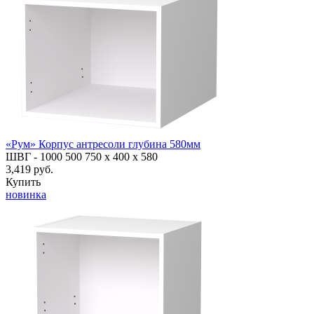
«Рум» Корпус антресоли глубина 580мм
ШВГ -
1000
500
750
х 400 х 580
3,419 руб.
Купить
новинка