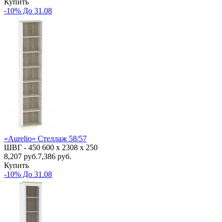
Купить
-10% До 31.08
«Aurelio» Стеллаж 58/57
ШВГ -
450
600
х 2308 х 250
8,207
руб.
7,386 руб.
Купить
-10% До 31.08