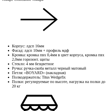
Корпус: лдсп 16мм
Фасад: лдсп 10мм + профиль мдф
Кромка: кромка пвх 0,4мм в цвет корпуса, кромка пвх
2,0мм горизонт. щиты
Стекло: 4 мм безцветное
Ручка: ручка-скоба металл черный матовый
Петля: «BOYARD» (накладная)
Полкодержатель: Titus Wedgefix
Полки: регулируемые по высоте, нагрузка на полки до
20 кг