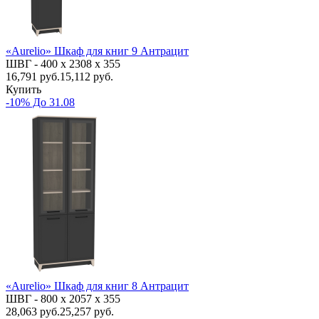
«Aurelio» Шкаф для книг 9 Антрацит
ШВГ -
400 х 2308 х 355
16,791
руб.
15,112 руб.
Купить
-10% До 31.08
«Aurelio» Шкаф для книг 8 Антрацит
ШВГ -
800 х 2057 х 355
28,063
руб.
25,257 руб.