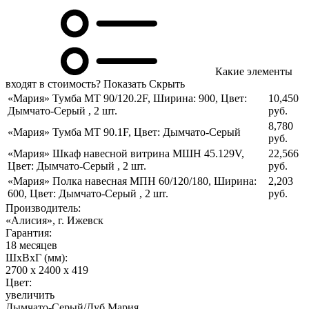
Какие элементы
входят в стоимость?
Показать
Скрыть
«Мария» Тумба МТ 90/120.2F
,
Ширина: 900
,
Цвет:
10,450
Дымчато-Серый
,
2 шт.
руб.
8,780
«Мария» Тумба МТ 90.1F
,
Цвет: Дымчато-Серый
руб.
«Мария» Шкаф навесной витрина МШН 45.129V
,
22,566
Цвет: Дымчато-Серый
,
2 шт.
руб.
«Мария» Полка навесная МПН 60/120/180
,
Ширина:
2,203
600
,
Цвет: Дымчато-Серый
,
2 шт.
руб.
Производитель:
«Алисия», г. Ижевск
Гарантия:
18 месяцев
ШхВхГ (мм):
2700 х 2400 х 419
Цвет:
увеличить
Дымчато-Серый/Дуб Мария